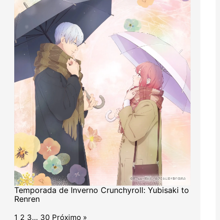
Temporada de Inverno Crunchyroll: Yubisaki to
Renren
1
2
3
…
30
Próximo »