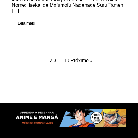
Nome: Isekai de Mofumofu Nadenade Suru Tameni
[…]
Leia mais
1
2
3
…
10
Próximo »