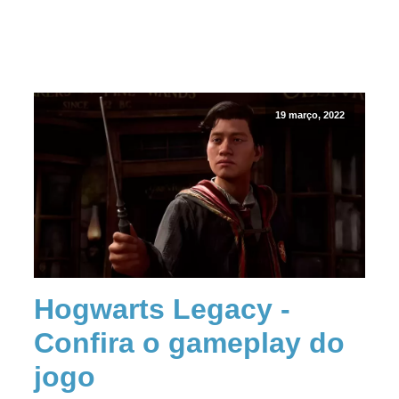
19 março, 2022
Hogwarts Legacy -
Confira o gameplay do
jogo