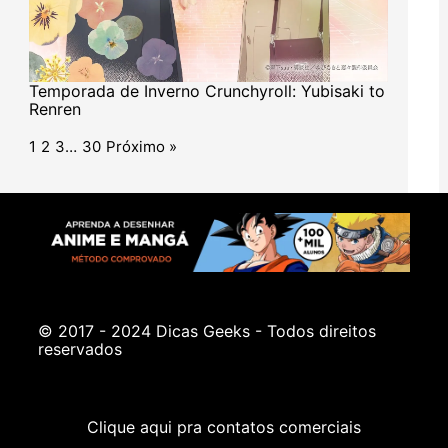
Temporada de Inverno Crunchyroll: Yubisaki to
Renren
1
2
3
…
30
Próximo »
© 2017 - 2024 Dicas Geeks - Todos direitos
reservados
Clique aqui pra contatos comerciais