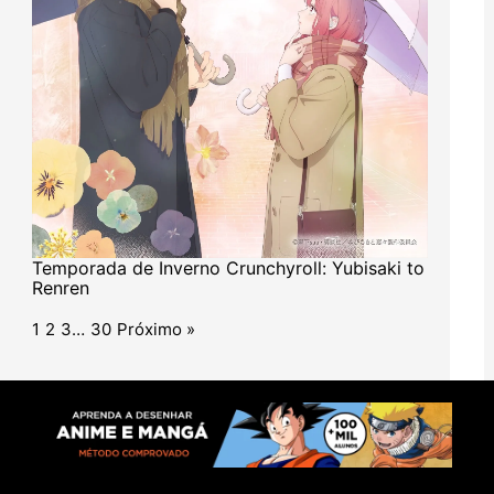
Temporada de Inverno Crunchyroll: Yubisaki to
Renren
1
2
3
…
30
Próximo »