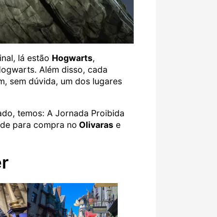
nal, lá estão
Hogwarts
,
Hogwarts. Além disso, cada
im, sem dúvida, um dos lugares
do, temos: A Jornada Proibida
dade para compra no
Olivaras
e
r