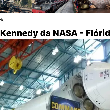
cial
 Kennedy da NASA - Flóri