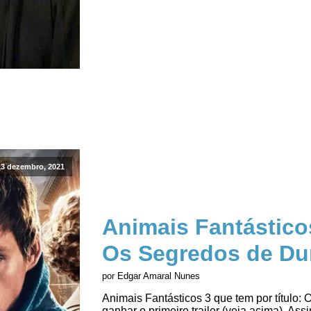
13 dezembro, 2021
Animais Fantásticos 
Os Segredos de D
por Edgar Amaral Nunes
Animais Fantásticos 3 que tem por título
ganhar o primeiro trailer (veja acima). As