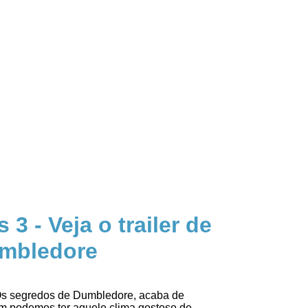
3 - Veja o trailer de
umbledore
: Os segredos de Dumbledore, acaba de
sim podemos ter aquele clima gostoso de